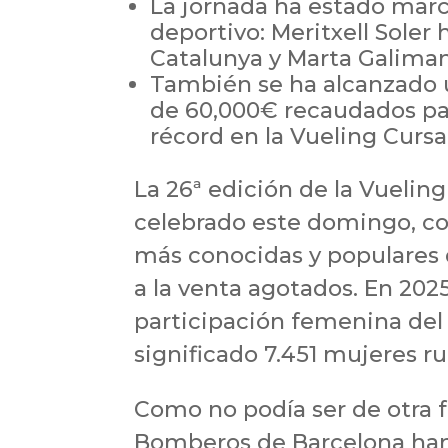
La jornada ha estado marc
deportivo: Meritxell Sole
Catalunya y Marta Galiman
También se ha alcanzado u
de 60,000€ recaudados par
récord en la Vueling Cur
La 26ª edición de la Vueli
celebrado este domingo, co
más conocidas y populares d
a la venta agotados. En 202
participación femenina del
significado 7.451 mujeres ru
Como no podía ser de otra 
Bomberos de Barcelona han s