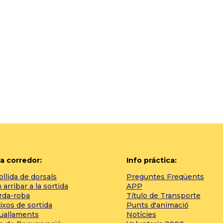
a corredor:
Info práctica:
llida de dorsals
Preguntes Freqüents
arribar a la sortida
APP
rda-roba
Título de Transporte
ixos de sortida
Punts d'animació
tuallaments
Notícies