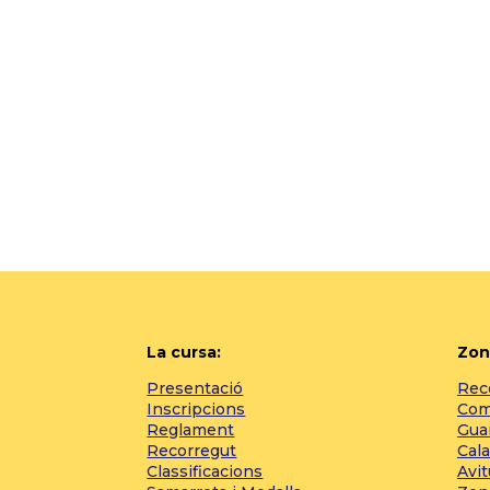
La cursa:
Zon
Presentació
Reco
Inscripcions
Com 
Reglament
Gua
Recorregut
Cala
Classificacions
Avi