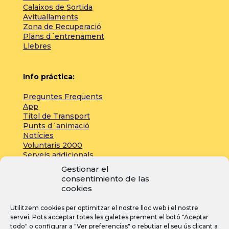
Calaixos de Sortida
Avituallaments
Zona de Recuperació
Plans d´entrenament
Llebres
Info práctica:
Preguntes Freqüents
App
Títol de Transport
Punts d´animació
Notícies
Voluntaris 2000
Serveis addicionals
Gestionar el
consentimiento de las
Zona de prensa:
cookies
Acreditacions
Utilitzem cookies per optimitzar el nostre lloc web i el nostre
Inscripcions
servei. Pots acceptar totes les galetes prement el botó "Aceptar
Notícies
todo" o configurar a "Ver preferencias" o rebutjar el seu ús clicant a