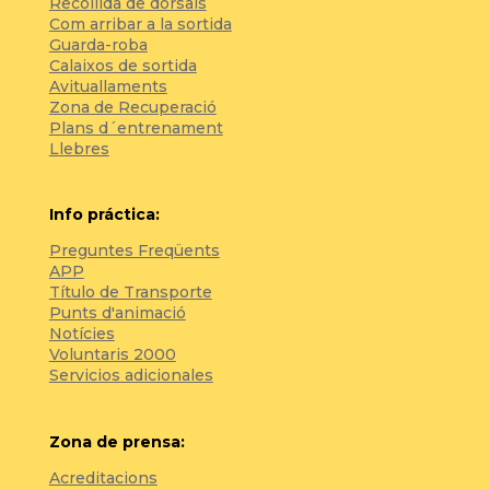
Recollida de dorsals
Com arribar a la sortida
Guarda-roba
Calaixos de sortida
Avituallaments
Zona de Recuperació
Plans d´entrenament
Llebres
Info práctica:
Preguntes Freqüents
APP
Título de Transporte
Punts d'animació
Notícies
Voluntaris 2000
Servicios adicionales
Zona de prensa:
Acreditacions