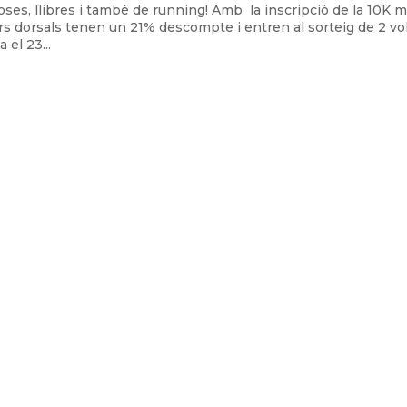
roses, llibres i també de running! Amb la inscripció de la 10K 
s dorsals tenen un 21% descompte i entren al sorteig de 2 vo
 el 23...