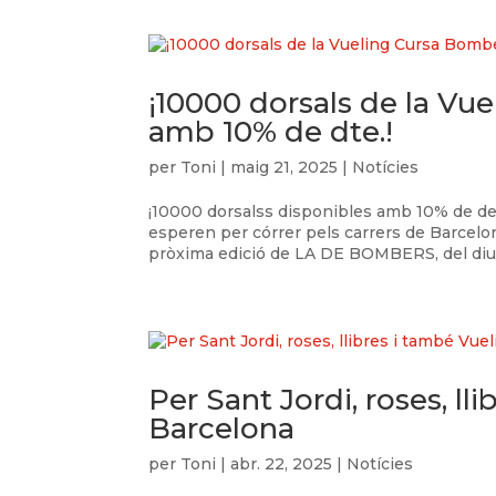
¡10000 dorsals de la Vu
amb 10% de dte.!
per
Toni
|
maig 21, 2025
|
Notícies
¡10000 dorsalss disponibles amb 10% de d
esperen per córrer pels carrers de Barcel
pròxima edició de LA DE BOMBERS, del diu
Per Sant Jordi, roses, l
Barcelona
per
Toni
|
abr. 22, 2025
|
Notícies