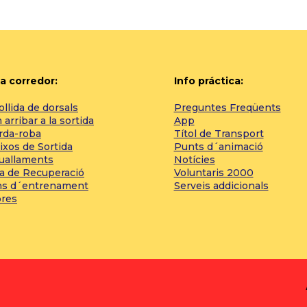
a corredor:
Info práctica:
llida de dorsals
Preguntes Freqüents
arribar a la sortida
App
rda-roba
Títol de Transport
ixos de Sortida
Punts d´animació
tuallaments
Notícies
a de Recuperació
Voluntaris 2000
ns d´entrenament
Serveis addicionals
bres