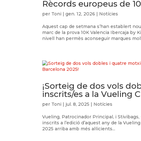
Rècords europeus de 10
per
Toni
|
gen. 12, 2026
|
Notícies
Aquest cap de setmana s’han establert nous 
marc de la prova 10K Valencia Ibercaja by Kip
nivell han permès aconseguir marques molt.
¡Sorteig de dos vols dob
inscrits/es a la Vuelin
per
Toni
|
jul. 8, 2025
|
Notícies
Vueling, Patrocinador Principal, i Stivibags,
inscrits a l’edició d’aquest any de la Vue
2025 arriba amb més al·licients...