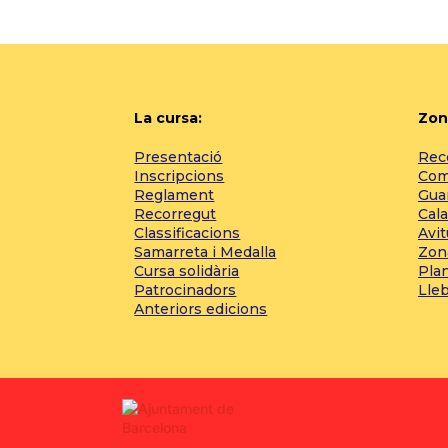
La cursa:
Zon
Presentació
Reco
Inscripcions
Com 
Reglament
Gua
Recorregut
Cala
Classificacions
Avi
Samarreta i Medalla
Zon
Cursa solidària
Pla
Patrocinadors
Lle
Anteriors edicions