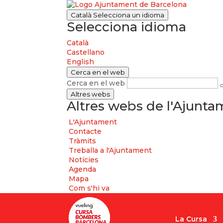
Català
Selecciona un idioma
Selecciona idioma
Català
Castellano
English
Cerca en el web
Cerca en el web
Altres webs
Altres webs de l'Ajunt
L'Ajuntament
Contacte
Tràmits
Treballa a l'Ajuntament
Notícies
Agenda
Mapa
Com s'hi va
La Cursa