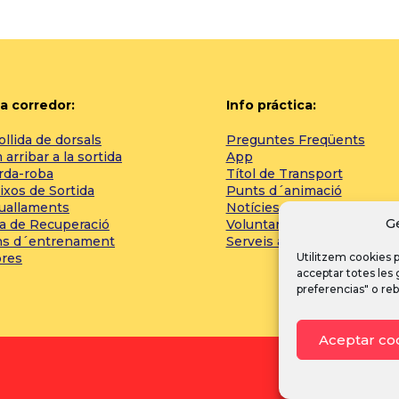
a corredor:
Info práctica:
llida de dorsals
Preguntes Freqüents
arribar a la sortida
App
rda-roba
Títol de Transport
ixos de Sortida
Punts d´animació
tuallaments
Notícies
G
a de Recuperació
Voluntaris 2000
ns d´entrenament
Serveis addicionals
bres
Utilitzem cookies p
acceptar totes les
preferencias" o reb
Aceptar co