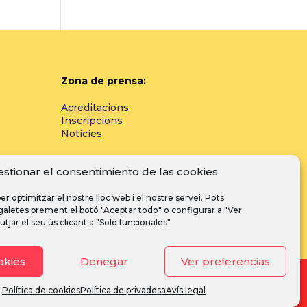
Zona de prensa:
Acreditacions
Inscripcions
Notícies
estionar el consentimiento de las cookies
I
F
Y
n
a
o
er optimitzar el nostre lloc web i el nostre servei. Pots
 galetes prement el botó "Aceptar todo" o configurar a "Ver
s
c
u
utjar el seu ús clicant a "Solo funcionales"
t
e
T
a
b
u
okies
Denegar
Ver preferencias
g
o
b
Avís legal
·
Política de privacitat
·
Política de cookies
r
o
e
Política de cookies
Política de privadesa
Avís legal