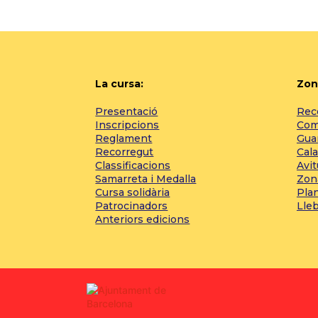
La cursa:
Zon
Presentació
Reco
Inscripcions
Com 
Reglament
Gua
Recorregut
Cala
Classificacions
Avi
Samarreta i Medalla
Zon
Cursa solidària
Pla
Patrocinadors
Lle
Anteriors edicions