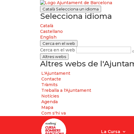
Català
Selecciona un idioma
Selecciona idioma
Català
Castellano
English
Cerca en el web
Cerca en el web
Altres webs
Altres webs de l'Ajunt
L'Ajuntament
Contacte
Tràmits
Treballa a l'Ajuntament
Notícies
Agenda
Mapa
Com s'hi va
La Cursa