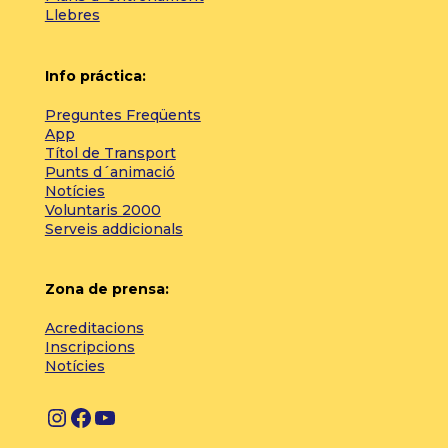
Llebres
Info práctica:
Preguntes Freqüents
App
Títol de Transport
Punts d´animació
Notícies
Voluntaris 2000
Serveis addicionals
Zona de prensa:
Acreditacions
Inscripcions
Notícies
I
F
Y