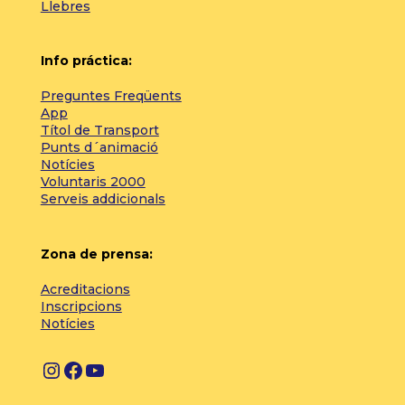
Llebres
Info práctica:
Preguntes Freqüents
App
Títol de Transport
Punts d´animació
Notícies
Voluntaris 2000
Serveis addicionals
Zona de prensa:
Acreditacions
Inscripcions
Notícies
I
F
Y