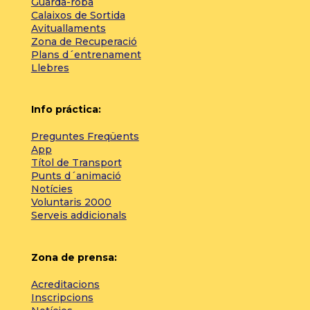
Guarda-roba
Calaixos de Sortida
Avituallaments
Zona de Recuperació
Plans d´entrenament
Llebres
Info práctica:
Preguntes Freqüents
App
Títol de Transport
Punts d´animació
Notícies
Voluntaris 2000
Serveis addicionals
Zona de prensa:
Acreditacions
Inscripcions