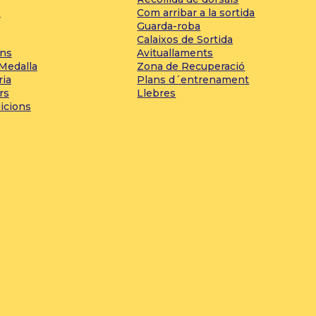
s
Com arribar a la sortida
Guarda-roba
Calaixos de Sortida
ons
Avituallaments
 Medalla
Zona de Recuperació
ria
Plans d´entrenament
rs
Llebres
icions