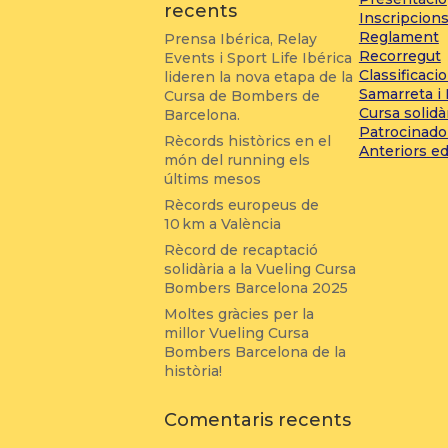
recents
Inscripcion
Reglament
Prensa Ibérica, Relay
Recorregut
Events i Sport Life Ibérica
Classificaci
lideren la nova etapa de la
Samarreta i
Cursa de Bombers de
Cursa solidà
Barcelona.
Patrocinado
Rècords històrics en el
Anteriors ed
món del running els
últims mesos
Rècords europeus de
10 km a València
Rècord de recaptació
solidària a la Vueling Cursa
Bombers Barcelona 2025
Moltes gràcies per la
millor Vueling Cursa
Bombers Barcelona de la
història!
Comentaris recents