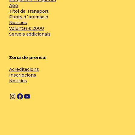
App
Títol de Transport
Punts d´animació
Notícies
Voluntaris 2000
Serveis addicionals
Zona de prensa:
Acreditacions
Inscripcions
Notícies
I
F
Y
n
a
o
s
c
u
t
e
T
a
b
u