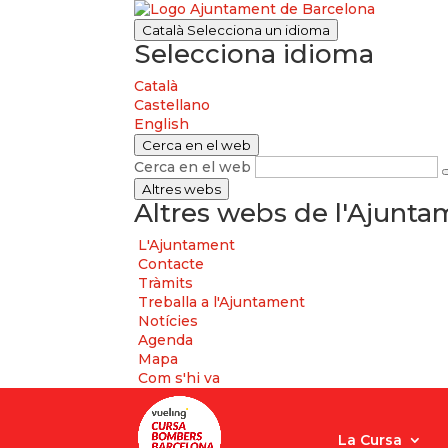
Català
Selecciona un idioma
Selecciona idioma
Català
Castellano
English
Cerca en el web
Cerca en el web
Altres webs
Altres webs de l'Ajunt
L'Ajuntament
Contacte
Tràmits
Treballa a l'Ajuntament
Notícies
Agenda
Mapa
Com s'hi va
La Cursa