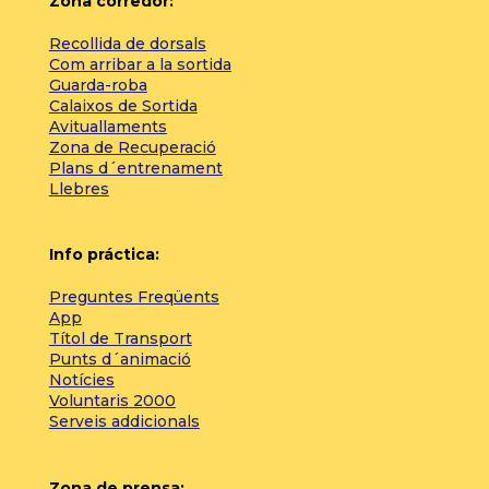
Zona corredor:
Recollida de dorsals
Com arribar a la sortida
Guarda-roba
Calaixos de Sortida
Avituallaments
Zona de Recuperació
Plans d´entrenament
Llebres
Info práctica:
Preguntes Freqüents
App
Títol de Transport
Punts d´animació
Notícies
Voluntaris 2000
Serveis addicionals
Zona de prensa: