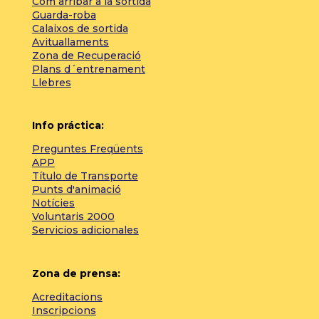
Com arribar a la sortida
Guarda-roba
Calaixos de sortida
Avituallaments
Zona de Recuperació
Plans d´entrenament
Llebres
Info práctica:
Preguntes Freqüents
APP
Título de Transporte
Punts d'animació
Notícies
Voluntaris 2000
Servicios adicionales
Zona de prensa:
Acreditacions
Inscripcions