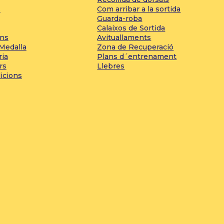
s
Com arribar a la sortida
Guarda-roba
Calaixos de Sortida
ons
Avituallaments
 Medalla
Zona de Recuperació
ria
Plans d´entrenament
rs
Llebres
icions