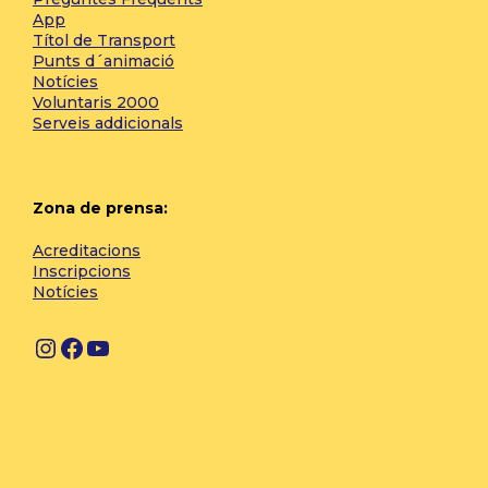
App
Títol de Transport
Punts d´animació
Notícies
Voluntaris 2000
Serveis addicionals
Zona de prensa:
Acreditacions
Inscripcions
Notícies
I
F
Y
n
a
o
s
c
u
t
e
T
a
b
u