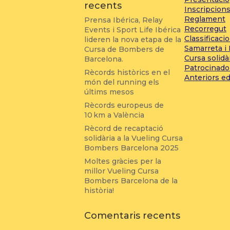
recents
Inscripcion
Reglament
Prensa Ibérica, Relay
Recorregut
Events i Sport Life Ibérica
Classificaci
lideren la nova etapa de la
Samarreta i
Cursa de Bombers de
Cursa solidà
Barcelona.
Patrocinado
Rècords històrics en el
Anteriors ed
món del running els
últims mesos
Rècords europeus de
10 km a València
Rècord de recaptació
solidària a la Vueling Cursa
Bombers Barcelona 2025
Moltes gràcies per la
millor Vueling Cursa
Bombers Barcelona de la
història!
Comentaris recents