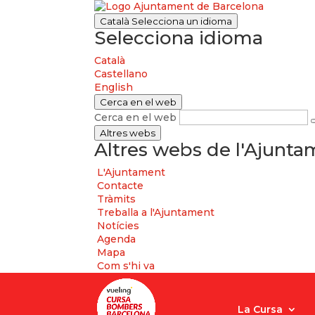
Català
Selecciona un idioma
Selecciona idioma
Català
Castellano
English
Cerca en el web
Cerca en el web
Altres webs
Altres webs de l'Ajunt
L'Ajuntament
Contacte
Tràmits
Treballa a l'Ajuntament
Notícies
Agenda
Mapa
Com s'hi va
La Cursa