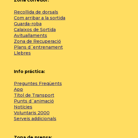
Zona corredor:
Recollida de dorsals
Com arribar a la sortida
Guarda-roba
Calaixos de Sortida
Avituallaments
Zona de Recuperació
Plans d´entrenament
Llebres
Info práctica:
Preguntes Freqüents
App
Títol de Transport
Punts d´animació
Notícies
Voluntaris 2000
Serveis addicionals
Zona de prensa: