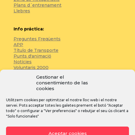
Plans d´entrenament
Llebres
Info práctica:
Preguntes Freqüents
APP
Título de Transporte
Punts d'animació
Notícies
Voluntaris 2000
Servicios adicionales
Gestionar el
consentimiento de las
cookies
Zona de prensa:
Utilitzem cookies per optimitzar el nostre lloc web i el nostre
Acreditacions
servei. Pots acceptar totes les galetes prement el botó "Aceptar
Inscripcions
todo" o configurar a "Ver preferencias" o rebutjar el seu ús clicant a
Notícies
"Solo funcionales"
Instagram
Facebook
YouTube
Aceptar cookies