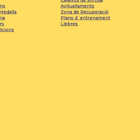
ons
Avituallaments
 Medalla
Zona de Recuperació
ria
Plans d´entrenament
rs
Llebres
dicions