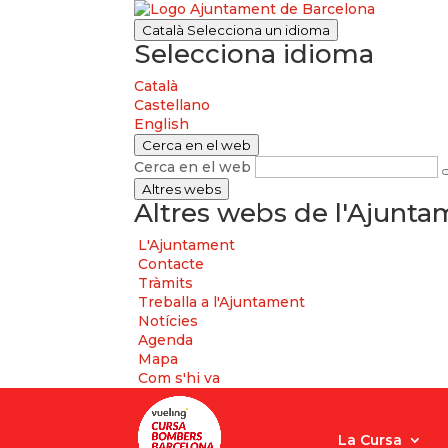
Català
Selecciona un idioma
Selecciona idioma
Català
Castellano
English
Cerca en el web
Cerca en el web
Altres webs
Altres webs de l'Ajunt
L'Ajuntament
Contacte
Tràmits
Treballa a l'Ajuntament
Notícies
Agenda
Mapa
Com s'hi va
La Cursa