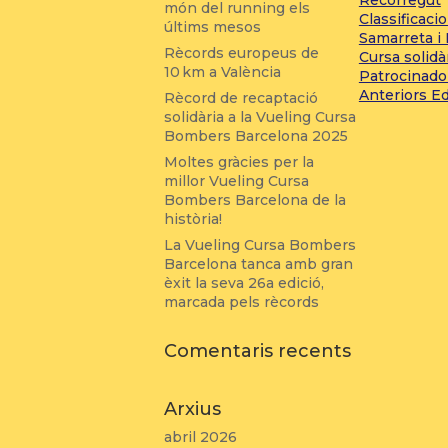
món del running els
Classificaci
últims mesos
Samarreta i
Rècords europeus de
Cursa solidà
10 km a València
Patrocinado
Anteriors E
Rècord de recaptació
solidària a la Vueling Cursa
Bombers Barcelona 2025
Moltes gràcies per la
millor Vueling Cursa
Bombers Barcelona de la
història!
La Vueling Cursa Bombers
Barcelona tanca amb gran
èxit la seva 26a edició,
marcada pels rècords
Comentaris recents
Arxius
abril 2026