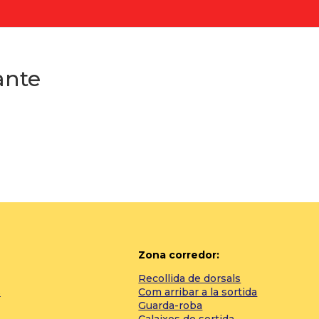
ante
Zona corredor:
Recollida de dorsals
s
Com arribar a la sortida
Guarda-roba
Calaixos de sortida