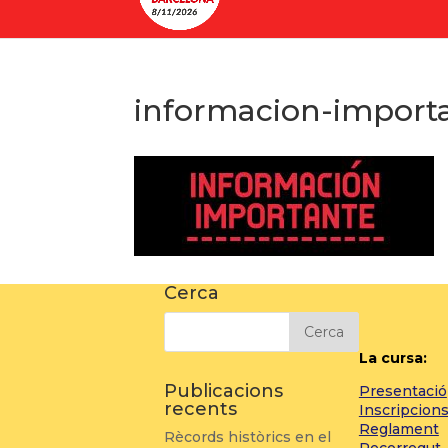
informacion-import
Cerca
La cursa:
Publicacions
Presentació
recents
Inscripcion
Reglament
Rècords històrics en el
Recorregut