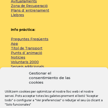
Avituallaments
Zona de Recuperació
Plans d´entrenament
Llebres
Info práctica:
Preguntes Freqüents
App
Títol de Transport
Punts d´animació
Notícies
Voluntaris 2000
Serveis addicionals
Gestionar el
consentimiento de las
Zona de prensa:
cookies
Acreditacions
Utilitzem cookies per optimitzar el nostre lloc web i el nostre
Inscripcions
servei. Pots acceptar totes les galetes prement el botó "Aceptar
Notícies
todo" o configurar a "Ver preferencias" o rebutjar el seu ús clicant a
"Solo funcionales"