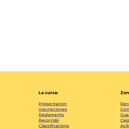
La cursa:
Zon
Presentación
Rec
Inscripciones
Cómo
Reglamento
Gua
Recorrido
Cajo
Classificacions
Avi