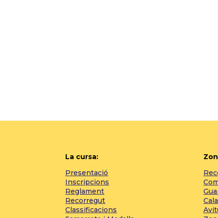
La cursa:
Zon
Presentació
Reco
Inscripcions
Com 
Reglament
Gua
Recorregut
Cala
Classificacions
Avi