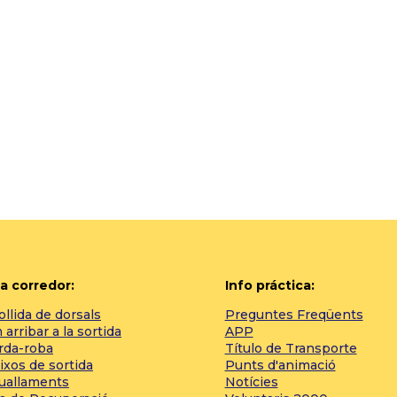
a corredor:
Info práctica:
llida de dorsals
Preguntes Freqüents
arribar a la sortida
APP
rda-roba
Título de Transporte
ixos de sortida
Punts d'animació
tuallaments
Notícies