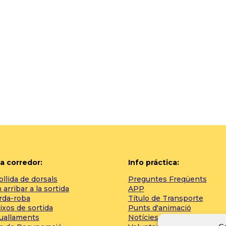
a corredor:
Info práctica:
llida de dorsals
Preguntes Freqüents
arribar a la sortida
APP
rda-roba
Título de Transporte
ixos de sortida
Punts d'animació
tuallaments
Notícies