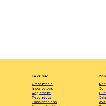
La cursa:
Zon
Presentació
Reco
Inscripcions
Com 
Reglament
Gua
Recorregut
Cala
Classificacions
Avi