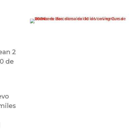
ean 2
10 de
evo
miles
l