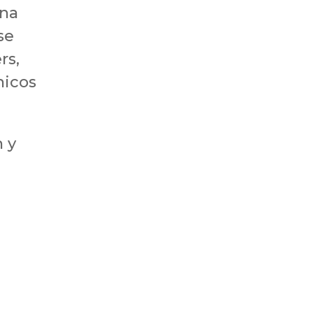
Una
se
rs,
nicos
n y