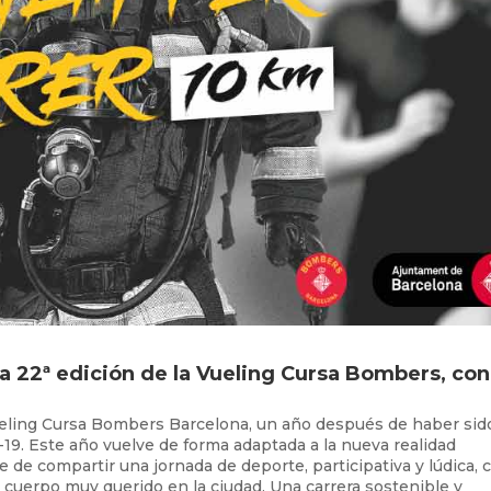
la 22ª edición de la Vueling Cursa Bombers, con
ueling Cursa Bombers Barcelona, ​​un año después de haber sid
-19. Este año vuelve de forma adaptada a la nueva realidad
 de compartir una jornada de deporte, participativa y lúdica, 
 cuerpo muy querido en la ciudad. Una carrera sostenible y