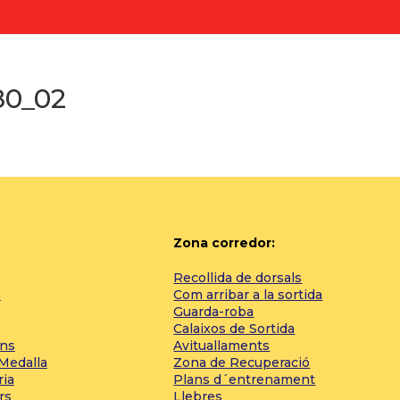
80_02
Zona corredor:
Recollida de dorsals
s
Com arribar a la sortida
Guarda-roba
Calaixos de Sortida
ons
Avituallaments
 Medalla
Zona de Recuperació
ria
Plans d´entrenament
rs
Llebres