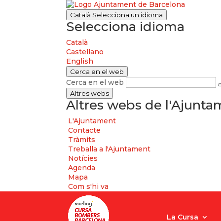
Català
Selecciona un idioma
Selecciona idioma
Català
Castellano
English
Cerca en el web
Cerca en el web
Altres webs
Altres webs de l'Ajunt
L'Ajuntament
Contacte
Tràmits
Treballa a l'Ajuntament
Notícies
Agenda
Mapa
Com s'hi va
La Cursa