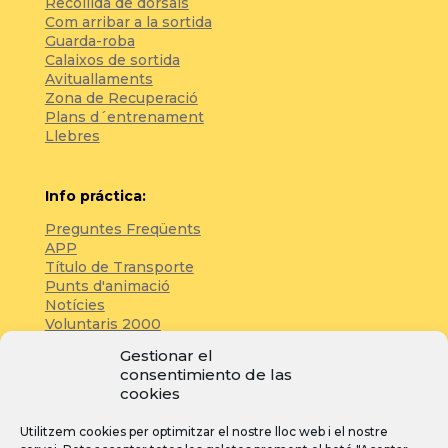
Recollida de dorsals
Com arribar a la sortida
Guarda-roba
Calaixos de sortida
Avituallaments
Zona de Recuperació
Plans d´entrenament
Llebres
Info práctica:
Preguntes Freqüents
APP
Título de Transporte
Punts d'animació
Notícies
Voluntaris 2000
Servicios adicionales
Gestionar el
consentimiento de las
cookies
Zona de prensa:
Utilitzem cookies per optimitzar el nostre lloc web i el nostre
Acreditacions