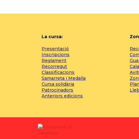
La cursa:
Zon
Presentació
Reco
Inscripcions
Com 
Reglament
Gua
Recorregut
Cala
Classificacions
Avi
Samarreta i Medalla
Zon
Cursa solidària
Pla
Patrocinadors
Lle
Anteriors edicions