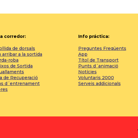
a corredor:
Info práctica:
llida de dorsals
Preguntes Freqüents
arribar a la sortida
App
rda-roba
Títol de Transport
ixos de Sortida
Punts d´animació
tuallaments
Notícies
a de Recuperació
Voluntaris 2000
ns d´entrenament
Serveis addicionals
bres