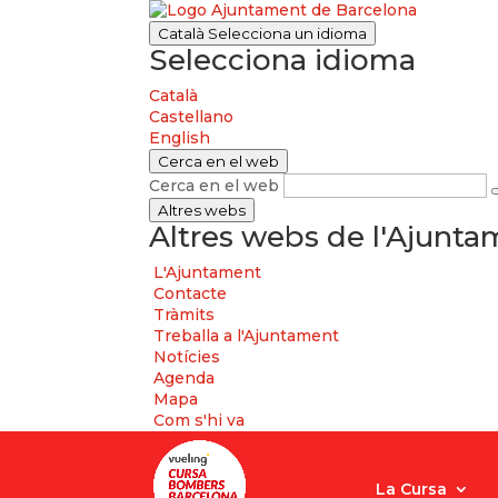
Català
Selecciona un idioma
Selecciona idioma
Català
Castellano
English
Cerca en el web
Cerca en el web
Altres webs
Altres webs de l'Ajunt
L'Ajuntament
Contacte
Tràmits
Treballa a l'Ajuntament
Notícies
Agenda
Mapa
Com s'hi va
La Cursa