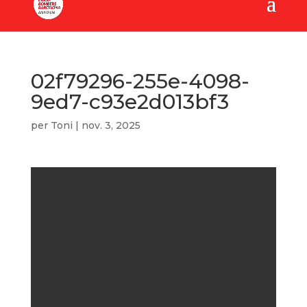
02f79296-255e-4098-
9ed7-c93e2d013bf3
per
Toni
|
nov. 3, 2025