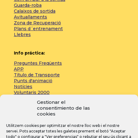
Guarda-roba
Calaixos de sortida
Avituallaments
Zona de Recuperació
Plans d´entrenament
Llebres
Info práctica:
Preguntes Freqüents
APP
Título de Transporte
Punts d'animació
Notícies
Voluntaris 2000
Servicios adicionales
Gestionar el
consentimiento de las
cookies
Zona de prensa:
Utilitzem cookies per optimitzar el nostre lloc web i el nostre
Acreditacions
servei. Pots acceptar totes les galetes prement el botó "Aceptar
Inscripcions
todo" o configurar a "Ver preferencias" o rebutjar el seu ús clicant a