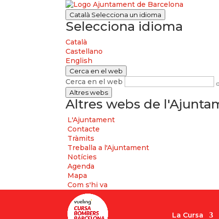
Català
Selecciona un idioma
Selecciona idioma
Català
Castellano
English
Cerca en el web
Cerca en el web
Altres webs
Altres webs de l'Ajunt
L'Ajuntament
Contacte
Tràmits
Treballa a l'Ajuntament
Notícies
Agenda
Mapa
Com s'hi va
La Cursa