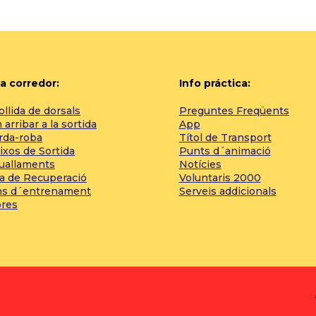
a corredor:
Info práctica:
llida de dorsals
Preguntes Freqüents
arribar a la sortida
App
rda-roba
Títol de Transport
ixos de Sortida
Punts d´animació
tuallaments
Notícies
a de Recuperació
Voluntaris 2000
ns d´entrenament
Serveis addicionals
bres