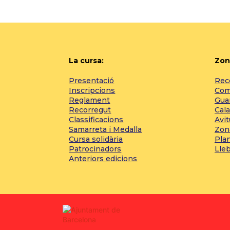
La cursa:
Zon
Presentació
Reco
Inscripcions
Com 
Reglament
Gua
Recorregut
Cala
Classificacions
Avi
Samarreta i Medalla
Zon
Cursa solidària
Pla
Patrocinadors
Lle
Anteriors edicions