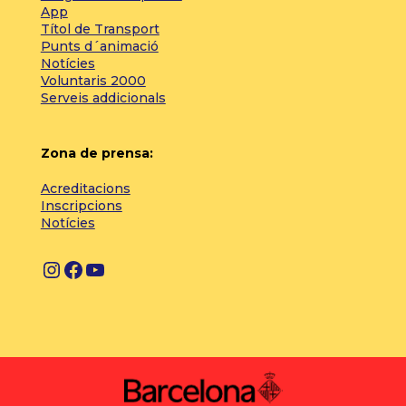
App
Títol de Transport
Punts d´animació
Notícies
Voluntaris 2000
Serveis addicionals
Zona de prensa:
Acreditacions
Inscripcions
Notícies
I
F
Y
n
a
o
s
c
u
t
e
T
a
b
u