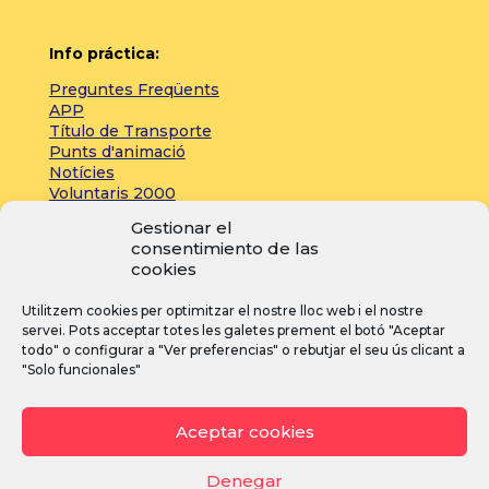
Info práctica:
Preguntes Freqüents
APP
Título de Transporte
Punts d'animació
Notícies
Voluntaris 2000
Servicios adicionales
Gestionar el
consentimiento de las
cookies
Zona de prensa:
Utilitzem cookies per optimitzar el nostre lloc web i el nostre
Acreditacions
servei. Pots acceptar totes les galetes prement el botó "Aceptar
Inscripcions
todo" o configurar a "Ver preferencias" o rebutjar el seu ús clicant a
Notícies
"Solo funcionales"
Instagram
Facebook
YouTube
Aceptar cookies
Denegar