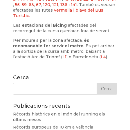
,
55
,
59
,
63
,
67
,
120
,
121
,
136
i
141
. També es veuran
afectades les rutes
vermella i blava del Bus
Turístic.
Les
estacions del Bicing
afectades pel
recorregut de la cursa quedaran fora de servei.
Per moure’s per la zona afectada,
és
recomanable fer servir el metro
. Es pot arribar
a la sortida de la cursa amb metro, baixant a
l’estació Arc de Triomf (
L1
) o Barceloneta (
L4
).
Cerca
Publicacions recents
Rècords històrics en el món del running els
últims mesos
Rècords europeus de 10 km a València