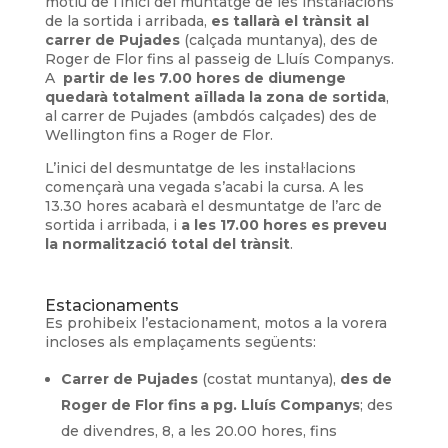
motiu de l’inici del muntatge de les instal·lacions
de la sortida i arribada,
es tallarà el trànsit al
carrer de Pujades
(calçada muntanya), des de
Roger de Flor fins al passeig de Lluís Companys.
A
partir de les 7.00 hores de diumenge
quedarà totalment aïllada la zona de sortida
,
al carrer de Pujades (ambdós calçades) des de
Wellington fins a Roger de Flor.
L’inici del desmuntatge de les instal·lacions
començarà una vegada s’acabi la cursa. A les
13.30 hores acabarà el desmuntatge de l’arc de
sortida i arribada, i
a les 17.00 hores es preveu
la normalització total del trànsit
.
Estacionaments
Es prohibeix l’estacionament, motos a la vorera
incloses als emplaçaments següents:
Carrer de Pujades
(costat muntanya),
des de
Roger de Flor fins a pg. Lluís Companys
; des
de divendres, 8, a les 20.00 hores, fins