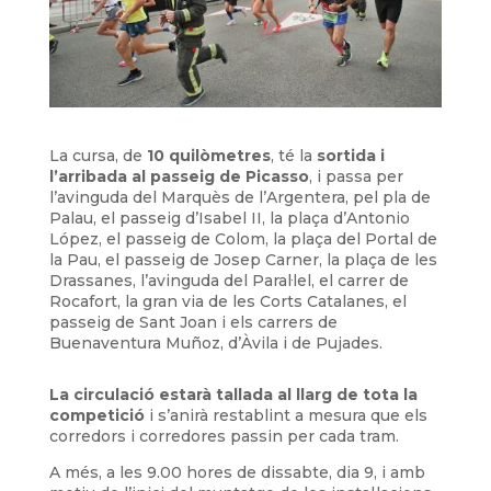
La cursa, de
10 quilòmetres
, té la
sortida i
l’arribada al passeig de Picasso
, i passa per
l’avinguda del Marquès de l’Argentera, pel pla de
Palau, el passeig d’Isabel II, la plaça d’Antonio
López, el passeig de Colom, la plaça del Portal de
la Pau, el passeig de Josep Carner, la plaça de les
Drassanes, l’avinguda del Paral·lel, el carrer de
Rocafort, la gran via de les Corts Catalanes, el
passeig de Sant Joan i els carrers de
Buenaventura Muñoz, d’Àvila i de Pujades.
La circulació estarà tallada al llarg de tota la
competició
i s’anirà restablint a mesura que els
corredors i corredores passin per cada tram.
A més, a les 9.00 hores de dissabte, dia 9, i amb