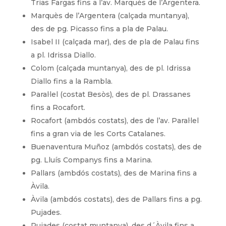
Trias Fargas fins a l’av. Marquès de l’Argentera.
Marquès de l’Argentera (calçada muntanya),
des de pg. Picasso fins a pla de Palau.
Isabel II (calçada mar), des de pla de Palau fins
a pl. Idrissa Diallo.
Colom (calçada muntanya), des de pl. Idrissa
Diallo fins a la Rambla.
Paral·lel (costat Besòs), des de pl. Drassanes
fins a Rocafort.
Rocafort (ambdós costats), des de l’av. Paral·lel
fins a gran via de les Corts Catalanes.
Buenaventura Muñoz (ambdós costats), des de
pg. Lluís Companys fins a Marina.
Pallars (ambdós costats), des de Marina fins a
Àvila.
Àvila (ambdós costats), des de Pallars fins a pg.
Pujades.
Pujades (costat muntanya), des d´Àvila fins a