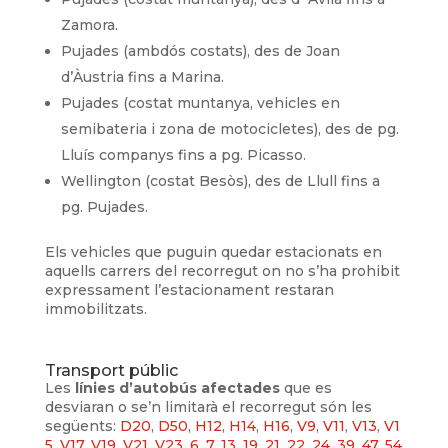
Zamora.
Pujades (ambdós costats), des de Joan
d’Àustria fins a Marina.
Pujades (costat muntanya, vehicles en
semibateria i zona de motocicletes), des de pg.
Lluís companys fins a pg. Picasso.
Wellington (costat Besòs), des de Llull fins a
pg. Pujades.
Els vehicles que puguin quedar estacionats en
aquells carrers del recorregut on no s’ha prohibit
expressament l’estacionament restaran
immobilitzats.
Transport públic
Les
línies d’autobús afectades
que es
desviaran o se’n limitarà el recorregut són les
següents:
D20
,
D50
,
H12
,
H14
,
H16
,
V9
,
V11
,
V13
,
V1
5
,
V17
,
V19
,
V21
,
V23
,
6
,
7
,
13
,
19
,
21
,
22
,
24
,
39
,
47
,
54