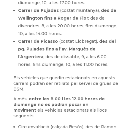
diumenge, 10, a les 17.00 hores.
Carrer de Pujades
(costat muntanya),
des de
Wellington fins a Roger de Flor
; des de
divendres, 8, a les 20.00 hores, fins diumenge,
10, a les 14.00 hores.
Carrer de Picasso
(costat Llobregat),
des del
pg. Pujades fins a l’av. Marquès de
l’Argentera
; des de dissabte, 9, a les 6.00
hores, fins diumenge, 10, a les 11.00 hores.
Els vehicles que quedin estacionats en aquests
carrers podran ser retirats pel servei de grues de
BSM.
A més,
entre les 8.00 i les 12.00 hores de
diumenge no es podran posar en
moviment
els vehicles estacionats als llocs
següents:
Circumval·lació (calçada Besòs), des de Ramon