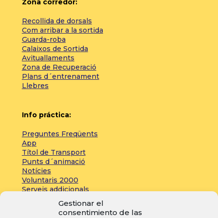
Zona corredor:
Recollida de dorsals
Com arribar a la sortida
Guarda-roba
Calaixos de Sortida
Avituallaments
Zona de Recuperació
Plans d´entrenament
Llebres
Info práctica:
Preguntes Freqüents
App
Títol de Transport
Punts d´animació
Notícies
Voluntaris 2000
Serveis addicionals
Gestionar el
consentimiento de las