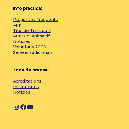
Info práctica:
Preguntes Freqüents
App
Títol de Transport
Punts d´animació
Notícies
Voluntaris 2000
Serveis addicionals
Zona de prensa:
Acreditacions
Inscripcions
Notícies
I
F
Y
n
a
o
s
c
u