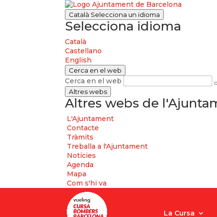
Català
Selecciona un idioma
Selecciona idioma
Català
Castellano
English
Cerca en el web
Cerca en el web
Altres webs
Altres webs de l'Ajunt
L'Ajuntament
Contacte
Tràmits
Treballa a l'Ajuntament
Notícies
Agenda
Mapa
Com s'hi va
La Cursa