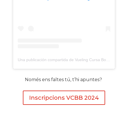
Una publicación compartida de Vueling Cursa Bombers Barcelona (@cursadebombers)
Només ens faltes tú, t’hi apuntes?
Inscripcions VCBB 2024