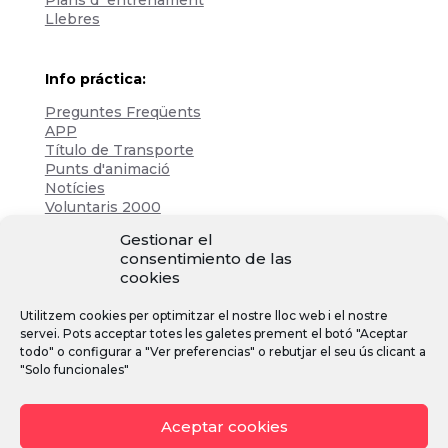
Plans d´entrenament
Llebres
Info práctica:
Preguntes Freqüents
APP
Título de Transporte
Punts d'animació
Notícies
Voluntaris 2000
Servicios adicionales
Gestionar el
consentimiento de las
cookies
Zona de prensa:
Utilitzem cookies per optimitzar el nostre lloc web i el nostre
Acreditacions
servei. Pots acceptar totes les galetes prement el botó "Aceptar
Inscripcions
todo" o configurar a "Ver preferencias" o rebutjar el seu ús clicant a
Notícies
"Solo funcionales"
Instagram
Facebook
YouTube
Aceptar cookies