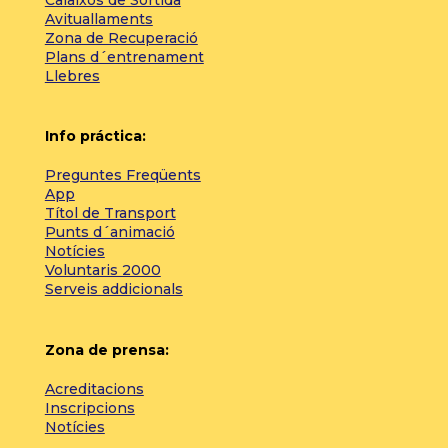
Calaixos de Sortida
Avituallaments
Zona de Recuperació
Plans d´entrenament
Llebres
Info práctica:
Preguntes Freqüents
App
Títol de Transport
Punts d´animació
Notícies
Voluntaris 2000
Serveis addicionals
Zona de prensa:
Acreditacions
Inscripcions
Notícies