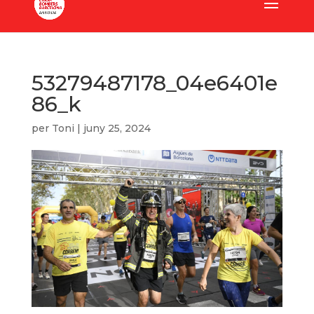
53279487178_04e6401e
86_k
per
Toni
|
juny 25, 2024