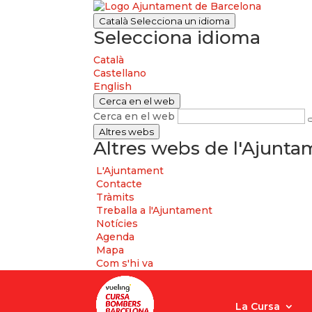
Català
Selecciona un idioma
Selecciona idioma
Català
Castellano
English
Cerca en el web
Cerca en el web
Altres webs
Altres webs de l'Ajunt
L'Ajuntament
Contacte
Tràmits
Treballa a l'Ajuntament
Notícies
Agenda
Mapa
Com s'hi va
La Cursa