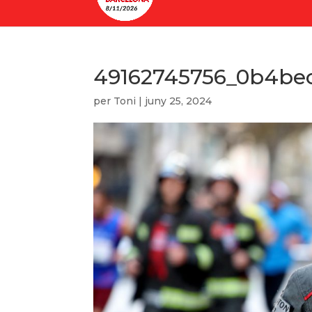
49162745756_0b4be
per
Toni
|
juny 25, 2024