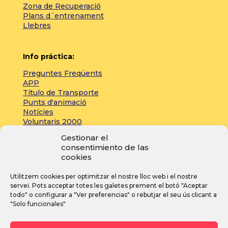
Zona de Recuperació
Plans d´entrenament
Llebres
Info práctica:
Preguntes Freqüents
APP
Título de Transporte
Punts d'animació
Notícies
Voluntaris 2000
Servicios adicionales
Gestionar el
consentimiento de las
cookies
Zona de prensa:
Utilitzem cookies per optimitzar el nostre lloc web i el nostre
Acreditacions
servei. Pots acceptar totes les galetes prement el botó "Aceptar
Inscripcions
todo" o configurar a "Ver preferencias" o rebutjar el seu ús clicant a
Notícies
"Solo funcionales"
Instagram
Facebook
YouTube