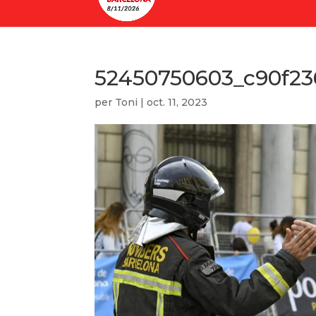
52450750603_c90f23
per
Toni
|
oct. 11, 2023