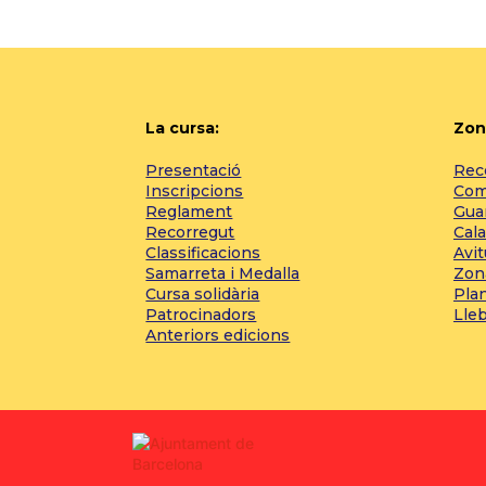
La cursa:
Zon
Presentació
Reco
Inscripcions
Com 
Reglament
Gua
Recorregut
Cala
Classificacions
Avi
Samarreta i Medalla
Zon
Cursa solidària
Pla
Patrocinadors
Lle
Anteriors edicions