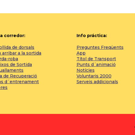
a corredor:
Info práctica:
llida de dorsals
Preguntes Freqüents
arribar a la sortida
App
rda-roba
Títol de Transport
ixos de Sortida
Punts d´animació
tuallaments
Notícies
a de Recuperació
Voluntaris 2000
ns d´entrenament
Serveis addicionals
bres