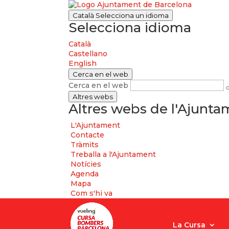
Català
Selecciona un idioma
Selecciona idioma
Català
Castellano
English
Cerca en el web
Cerca en el web
Altres webs
Altres webs de l'Ajunt
L'Ajuntament
Contacte
Tràmits
Treballa a l'Ajuntament
Notícies
Agenda
Mapa
Com s'hi va
La Cursa