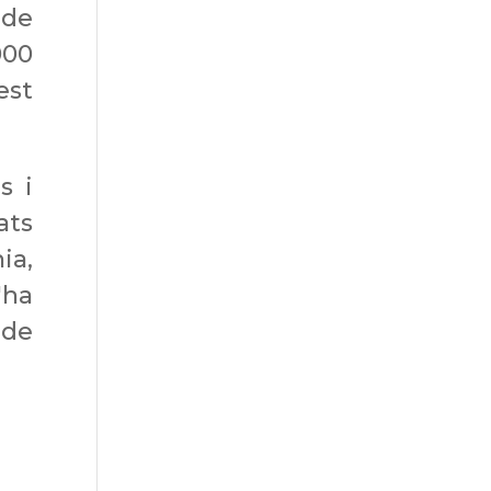
 de
000
est
s i
ats
ia,
'ha
 de