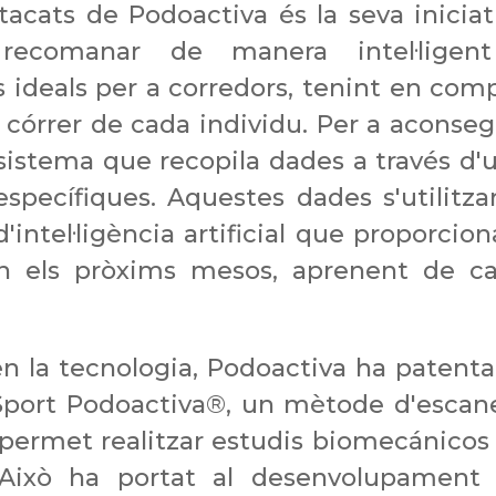
stacats de
Podoactiva
és la seva iniciat
ecomanar de manera intel·ligen
es ideals per a corredors, tenint en com
e córrer de cada individu. Per a aconseg
sistema que recopila dades a través d'
pecífiques. Aquestes dades s'utilitza
intel·ligència artificial que proporcion
n els pròxims mesos, aprenent de c
n la tecnologia,
Podoactiva
ha patenta
Sport
Podoactiva®
, un mètode d'escan
 permet realitzar estudis
biomecánicos
. Això ha portat al desenvolupament