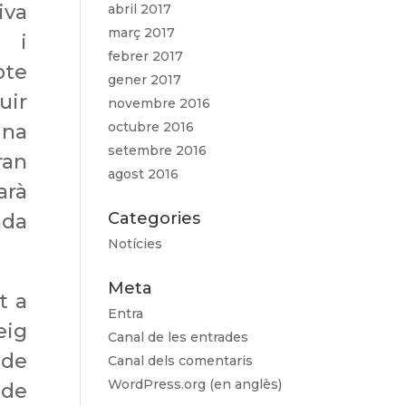
iva
abril 2017
març 2017
t i
febrer 2017
pte
gener 2017
uir
novembre 2016
octubre 2016
una
setembre 2016
ran
agost 2016
arà
Categories
ada
Notícies
Meta
t a
Entra
eig
Canal de les entrades
de
Canal dels comentaris
WordPress.org (en anglès)
 de