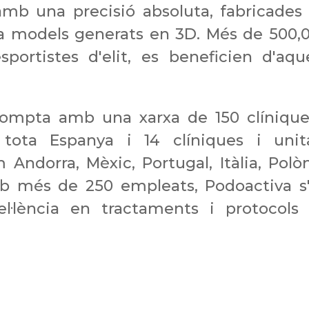
 amb una precisió absoluta, fabricades
 a models generats en 3D. Més de 500,
sportistes d'elit, es beneficien d'aqu
 compta amb una xarxa de 150 clínique
tota Espanya i 14 clíniques i unit
 Andorra, Mèxic, Portugal, Itàlia, Polòn
Amb més de 250 empleats,
Podoactiva
s
el·lència en tractaments i protocols