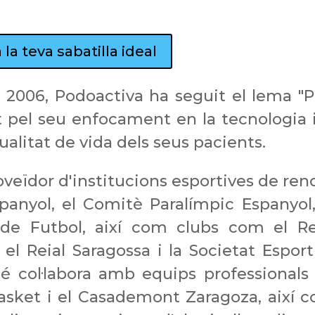
la teva sabatilla ideal
 2006, Podoactiva ha seguit el lema "P
at pel seu enfocament en la tecnologia i
ualitat de vida dels seus pacients.
oveïdor d'institucions esportives de re
anyol, el Comitè Paralímpic Espanyol,
 de Futbol, així com clubs com el Re
 el Reial Saragossa i la Societat Esport
é col·labora amb equips professionals
asket i el Casademont Zaragoza, així 