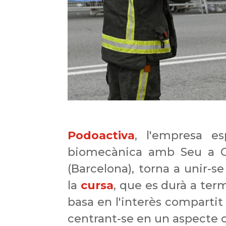
Podoactiva
,
l'empresa es
biomecànica amb Seu a Os
(Barcelona), torna a unir-s
la
cursa
, que es durà a term
basa en l'interès compartit 
centrant-se en un aspecte cl