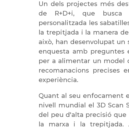
Un dels projectes més de
de R+D+i, que busca r
personalitzada les sabatill
la trepitjada i la manera d
això, han desenvolupat un 
enquesta amb preguntes es
per a alimentar un model d'
recomanacions precises e
experiència.
Quant al seu enfocament e
nivell mundial el 3D
Scan
del peu d'alta precisió que
la marxa i la trepitjada