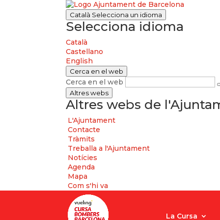
Català
Selecciona un idioma
Selecciona idioma
Català
Castellano
English
Cerca en el web
Cerca en el web
Altres webs
Altres webs de l'Ajunt
L'Ajuntament
Contacte
Tràmits
Treballa a l'Ajuntament
Notícies
Agenda
Mapa
Com s'hi va
La Cursa