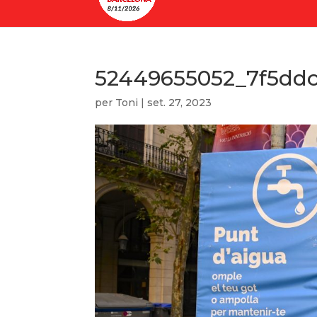
52449655052_7f5dd
per
Toni
|
set. 27, 2023