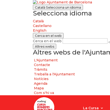
Català
Selecciona un idioma
Selecciona idioma
Català
Castellano
English
Cerca en el web
Cerca en el web
Altres webs
Altres webs de l'Ajunt
L'Ajuntament
Contacte
Tràmits
Treballa a l'Ajuntament
Notícies
Agenda
Mapa
Com s'hi va
La Cursa