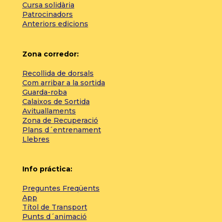
Cursa solidària
Patrocinadors
Anteriors edicions
Zona corredor:
Recollida de dorsals
Com arribar a la sortida
Guarda-roba
Calaixos de Sortida
Avituallaments
Zona de Recuperació
Plans d´entrenament
Llebres
Info práctica:
Preguntes Freqüents
App
Títol de Transport
Punts d´animació