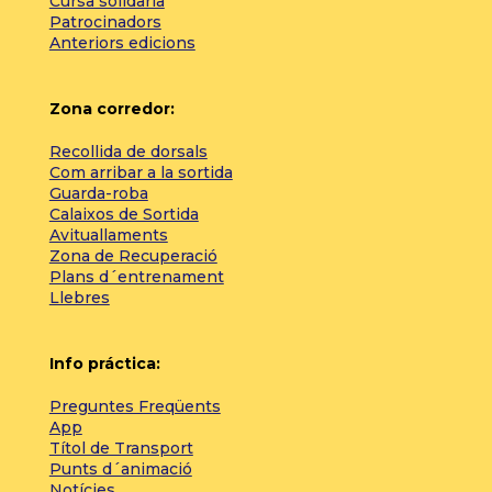
Cursa solidària
Patrocinadors
Anteriors edicions
Zona corredor:
Recollida de dorsals
Com arribar a la sortida
Guarda-roba
Calaixos de Sortida
Avituallaments
Zona de Recuperació
Plans d´entrenament
Llebres
Info práctica:
Preguntes Freqüents
App
Títol de Transport
Punts d´animació
Notícies