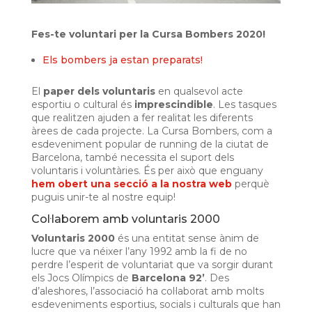
Fes-te voluntari per la Cursa Bombers 2020!
Els bombers ja estan preparats!
El
paper dels voluntaris
en qualsevol acte
esportiu o cultural és
imprescindible
. Les tasques
que realitzen ajuden a fer realitat les diferents
àrees de cada projecte. La Cursa Bombers, com a
esdeveniment popular de running de la ciutat de
Barcelona, també necessita el suport dels
voluntaris i voluntàries. És per això que enguany
hem obert una secció a la nostra web
perquè
puguis unir-te al nostre equip!
Col·laborem amb voluntaris 2000
Voluntaris 2000
és una entitat sense ànim de
lucre que va néixer l’any 1992 amb la fi de no
perdre l’esperit de voluntariat que va sorgir durant
els Jocs Olímpics de
Barcelona 92’
. Des
d’aleshores, l’associació ha col·laborat amb molts
esdeveniments esportius, socials i culturals que han