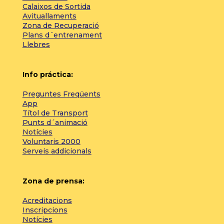
Calaixos de Sortida
Avituallaments
Zona de Recuperació
Plans d´entrenament
Llebres
Info práctica:
Preguntes Freqüents
App
Títol de Transport
Punts d´animació
Notícies
Voluntaris 2000
Serveis addicionals
Zona de prensa:
Acreditacions
Inscripcions
Notícies