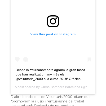
View this post on Instagram
Desde la #cursabombers agraïm la gran tasca
que han realitzat un any més els
@voluntaris_2000 a la cursa 2019! Gràcies!
A post shared by
Cursa Bombers Barcelona
(@cursadebombers) on
D’altre banda, des de Voluntaris 2000, diuen que
“
promovem la il·lusió i l’entusiasme del treball
voluntari amb l’objectiu de potenciar el