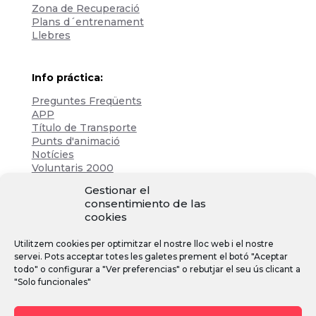
Zona de Recuperació
Plans d´entrenament
Llebres
Info práctica:
Preguntes Freqüents
APP
Título de Transporte
Punts d'animació
Notícies
Voluntaris 2000
Servicios adicionales
Gestionar el
consentimiento de las
cookies
Zona de prensa:
Utilitzem cookies per optimitzar el nostre lloc web i el nostre
Acreditacions
servei. Pots acceptar totes les galetes prement el botó "Aceptar
Inscripcions
todo" o configurar a "Ver preferencias" o rebutjar el seu ús clicant a
Notícies
"Solo funcionales"
Instagram
Facebook
YouTube