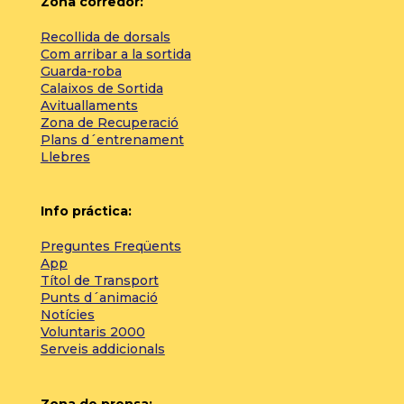
Zona corredor:
Recollida de dorsals
Com arribar a la sortida
Guarda-roba
Calaixos de Sortida
Avituallaments
Zona de Recuperació
Plans d´entrenament
Llebres
Info práctica:
Preguntes Freqüents
App
Títol de Transport
Punts d´animació
Notícies
Voluntaris 2000
Serveis addicionals
Zona de prensa: