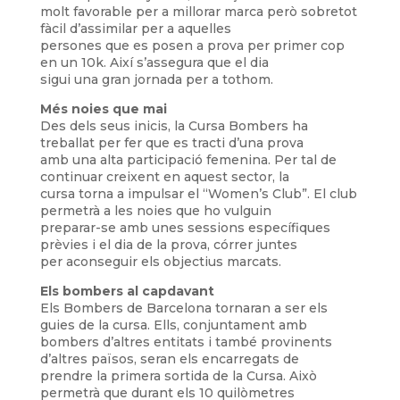
molt favorable per a millorar marca però sobretot
fàcil d’assimilar per a aquelles
persones que es posen a prova per primer cop
en un 10k. Així s’assegura que el dia
sigui una gran jornada per a tothom.
Més noies que mai
Des dels seus inicis, la Cursa Bombers ha
treballat per fer que es tracti d’una prova
amb una alta participació femenina. Per tal de
continuar creixent en aquest sector, la
cursa torna a impulsar el “Women’s Club”. El club
permetrà a les noies que ho vulguin
preparar-se amb unes sessions específiques
prèvies i el dia de la prova, córrer juntes
per aconseguir els objectius marcats.
Els bombers al capdavant
Els Bombers de Barcelona tornaran a ser els
guies de la cursa. Ells, conjuntament amb
bombers d’altres entitats i també provinents
d’altres països, seran els encarregats de
prendre la primera sortida de la Cursa. Això
permetrà que durant els 10 quilòmetres