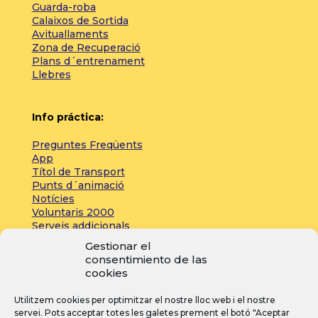
Guarda-roba
Calaixos de Sortida
Avituallaments
Zona de Recuperació
Plans d´entrenament
Llebres
Info práctica:
Preguntes Freqüents
App
Títol de Transport
Punts d´animació
Notícies
Voluntaris 2000
Serveis addicionals
Gestionar el
consentimiento de las
Zona de prensa:
cookies
Acreditacions
Utilitzem cookies per optimitzar el nostre lloc web i el nostre
Inscripcions
servei. Pots acceptar totes les galetes prement el botó "Aceptar